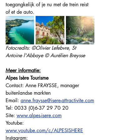
toegangkelijk of je nu met de trein reist 
of et de auto.
Fotocredits: ©Olivier Lefebvre, St 
Antoine l'Abbaye © Aurélien Breysse
Meer informatie:
Alpes Isère Tourisme
Contact: Anne FRAYSSE, manager 
buitenlandse markten
Email: 
anne.fraysse@isere-attractivite.com
Tel: 0033 (0)6-37 29 70 20
Site: 
www.alpes-isere.com
Youtube: 
www.youtube.com/c/ALPESISHERE
Instagram: 