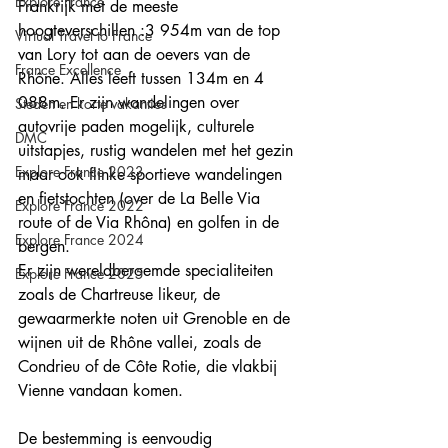
Explore France
Frankrijk met de meeste 
hoogteverschillen :3 954m van de top 
Virtual Travel to France
van Lory tot aan de oevers van de 
France Excellence
Rhône. Alles leeft tussen 134m en 4 
088m. Er zijn wandelingen over 
Steden en korte vakanties
autovrije paden mogelijk, culturele 
DMC
uitstapjes, rustig wandelen met het gezin 
Explore France 2023
maar ook flinke sportieve wandelingen 
en fietstochten (over de La Belle Via 
Explore France 2022
route of de Via Rhôna) en golfen in de 
Explore France 2024
bergen.
Er zijn wereldberoemde specialiteiten 
Explore France 2025
zoals de Chartreuse likeur, de 
gewaarmerkte noten uit Grenoble en de 
wijnen uit de Rhône vallei, zoals de 
Condrieu of de Côte Rotie, die vlakbij 
Vienne vandaan komen.
De bestemming is eenvoudig 