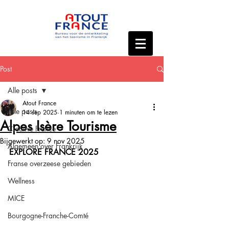
Post
Alle posts
Atout France
Alle posts
14 sep 2025
1 minuten om te lezen
Alpes Isère Tourisme
Creative France
Bijgewerkt op:
9 nov 2025
Algemeen over Frankrijk
EXPLORE FRANCE 2025
Franse overzeese gebieden
Wellness
MICE
Bourgogne-Franche-Comté