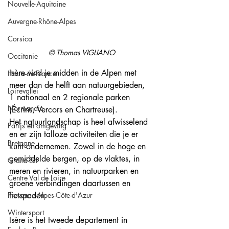
Nouvelle-Aquitaine
Auvergne-Rhône-Alpes
Corsica
© Thomas VIGLIANO
Occitanie
Isère vind je midden in de Alpen met 
Hauts-de-France
meer dan de helft aan natuurgebieden, 
Loirevallei
1 nationaal en 2 regionale parken 
Normandie
(Écrins, Vercors en Chartreuse).
Het natuurlandschap is heel afwisselend 
Parijs en omgeving
en er zijn talloze activiteiten die je er 
Bretagne
kunt ondernemen. Zowel in de hoge en 
gemiddelde bergen, op de vlaktes, in 
Grand-Est
meren en rivieren, in natuurparken en 
Centre Val de Loire
groene verbindingen daartussen en 
Provence-Alpes-Côte-d'Azur
fietspaden.
Wintersport
Isère is het tweede departement in 