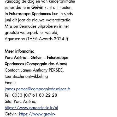
vandaag de dag en van kinderanimatie 
series die je in 
Grévin
 kunt ontmoeten. 
In 
Futuroscope
Xperiences
 kun je sinds 
juni dit jaar de nieuwe waterattractie 
Mission Bermudes uitproberen in het 
grootste waterpark ter wereld, 
Aquascope (THEA Awards 2024 !).
Meer informatie:
Parc Astérix – Grévin – Futuroscope 
Xperiences (Compagnie des Alpes)
Contact: James Anthony PERSEE, 
toeristische ontwikkeling
Email: 
james.persee@compagniedesalpes.fr
Tel: 0033 (0)7-61 80 22 28
Site: Parc Astérix: 
https://www.parcasterix.fr/nl
Grévin: 
https://www.grevin-