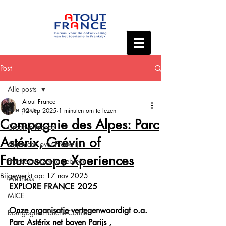
Post
Alle posts
Atout France
Alle posts
12 sep 2025
1 minuten om te lezen
Compagnie des Alpes: Parc
Creative France
Astérix, Grévin of
Algemeen over Frankrijk
Futuroscope Xperiences
Franse overzeese gebieden
Bijgewerkt op:
17 nov 2025
Wellness
EXPLORE FRANCE 2025
MICE
Onze organisatie vertegenwoordigt o.a. 
Bourgogne-Franche-Comté
Parc Astérix net boven Parijs , 