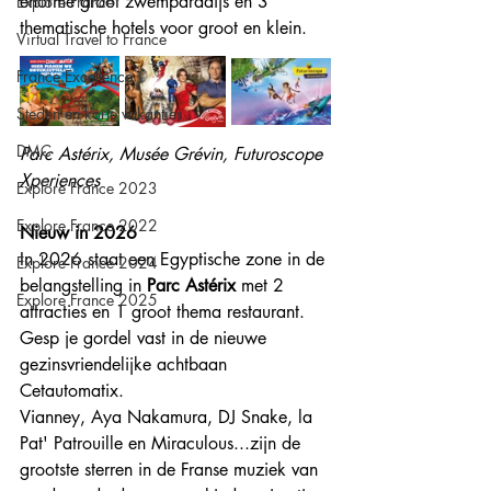
enorme groot zwemparadijs en 3 
Explore France
thematische hotels voor groot en klein.
Virtual Travel to France
France Excellence
Steden en korte vakanties
DMC
Parc Astérix, Musée Grévin, Futuroscope 
Xperiences
Explore France 2023
Explore France 2022
Nieuw in 2026
In 2026 staat een Egyptische zone in de 
Explore France 2024
belangstelling in 
Parc Astérix
 met 2 
Explore France 2025
attracties en 1 groot thema restaurant. 
Gesp je gordel vast in de nieuwe 
gezinsvriendelijke achtbaan 
Cetautomatix. 
Vianney, Aya Nakamura, DJ Snake, la 
Pat' Patrouille en Miraculous...zijn de 
grootste sterren in de Franse muziek van 