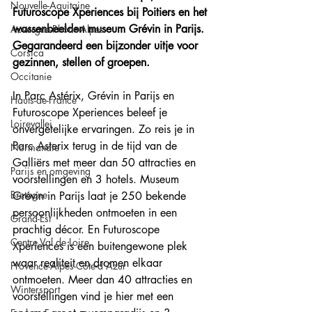
Nouvelle-Aquitaine
Futuroscope Xperiences bij Poitiers en het 
wassenbeelden museum Grévin in Parijs. 
Auvergne-Rhône-Alpes
Gegarandeerd een bijzonder uitje voor 
Corsica
gezinnen, stellen of groepen.
Occitanie
In Parc Astérix, Grévin in Parijs en 
Hauts-de-France
Futuroscope Xperiences beleef je 
Loirevallei
onvergetelijke ervaringen. Zo reis je in 
Parc Asterix terug in de tijd van de 
Normandie
Galliërs met meer dan 50 attracties en 
Parijs en omgeving
voorstellingen en 3 hotels. Museum 
Bretagne
Grévin in Parijs laat je 250 bekende 
persoonlijkheden ontmoeten in een 
Grand-Est
prachtig décor. En Futuroscope 
Centre Val de Loire
Xperiences is een buitengewone plek 
waar realiteit en dromen elkaar 
Provence-Alpes-Côte-d'Azur
ontmoeten. Meer dan 40 attracties en 
Wintersport
voorstellingen vind je hier met een 