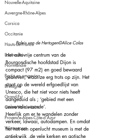
Nouvelle-Aquitaine
Auvergne-Rhône-Alpes
Corsica
Occitanie
Paleis van de Hertogen©Alice Colas
Hauts-de-France
Loirevallei
Het autovrije centrum van de 
Bourgondische hoofdstad Dijon is 
Normandie
compact (97 m2) en goed bewaard 
Parijs en omgeving
gebleven, waar ze erg trots op zijn. Het 
staat op de wereld erfgoedlijst van 
Bretagne
Unesco, die het niet voor niets heeft 
Grand-Est
aangeduid als ; ‘gebied met een 
universele waarde’. 
Centre Val de Loire
Heerlijk om er te wandelen zonder 
Provence-Alpes-Côte-d'Azur
verkeer, lawaai, autodampen. En omdat 
Wintersport
het net een openlucht museum is met de 
antiekwijk ,de vele kerken en gotische 