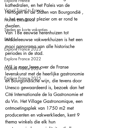
Explore France
kathedralen, en het Paleis van de 
Virtual Travel to France
Hertogen en de Staten van Bourgondië , 
is het een groot plezier om er rond te 
France Excellence
dwalen. 
Steden en korte vakanties
Van 18e eeuwse herenhuizen tot 
DMC
middeleeuwse vakwerkhuizen is het een 
mooi panorama van alle historische 
Explore France 2023
periodes in de stad. 
Explore France 2022
Wil je meer leren over de Franse 
Explore France 2024
levenskunst met de heerlijke gastronomie 
Explore France 2025
en Bourgondische wijn, die tevens door 
Unesco gewaardeerd is, bezoek dan het 
Cité Internationale de la Gastronomie et 
du Vin. Het Village Gastronomique, een 
ontmoetingsplek van 1750 m2 met 
producenten en vakwerklieden, kent 9 
thema winkels die elk hun 