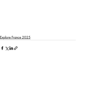
Explore France 2025
Recente blogposts
Alles weergeven