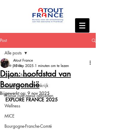
Post
Alle posts
Atout France
Alle posts
15 sep 2025
1 minuten om te lezen
Dijon: hoofdstad van
Creative France
Bourgondië
Algemeen over Frankrijk
Bijgewerkt op:
9 nov 2025
Franse overzeese gebieden
EXPLORE FRANCE 2025
Wellness
MICE
Bourgogne-Franche-Comté