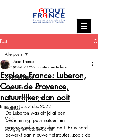
Post
Alle posts
Atout France
Alle posts
9 mei 2022
2 minuten om te lezen
Explore France: Luberon,
Creative France
Coeur de Provence,
Algemeen over Frankrijk
natuurlijker dan ooit
Franse overzeese gebieden
Bijgewerkt op:
7 dec 2022
Wellness
De Luberon was altijd al een 
MICE
bestemming 'puur natuur' en 
tegenwoordig meer dan ooit. Er is hard 
Bourgogne-Franche-Comté
gewerkt aan nieuwe fietsroutes, zoals de 