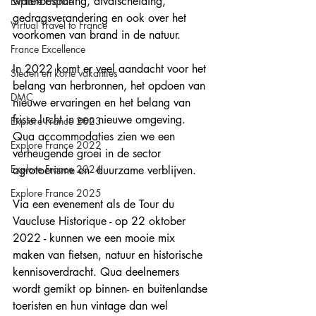
waterbesparing, afvalscheiding, 
Explore France
gedragsverandering en ook over het 
Virtual Travel to France
voorkomen van brand in de natuur.
France Excellence
In 2022 komt er veel aandacht voor het 
Steden en korte vakanties
belang van herbronnen, het opdoen van 
DMC
nieuwe ervaringen en het belang van 
frisse lucht in een nieuwe omgeving. 
Explore France 2023
Qua accommodaties zien we een 
Explore France 2022
verheugende groei in de sector 
Explore France 2024
agrotoerisme en  duurzame verblijven.
Explore France 2025
Via een evenement als de Tour du 
Vaucluse Historique - op 22 oktober 
2022 - kunnen we een mooie mix 
maken van fietsen, natuur en historische 
kennisoverdracht. Qua deelnemers 
wordt gemikt op binnen- en buitenlandse 
toeristen en hun vintage dan wel 