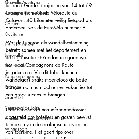
Nouvelle-Aquitaine
lus rond Gordes (trajecten van 14 tot 69 
kilometer) en ook de Véloroute du 
Auvergne-Rhône-Alpes
Calavon: 40 kilometer veilig fietspad als 
Corsica
onderdeel van de EuroVélo nummer 8.
Occitanie
Wat de Luberon als wandelbestemming 
Hauts-de-France
betreft: samen met het departement en 
Loirevallei
de organisatie FFRandonnée gaan we 
het label Compagnons de Route 
Normandie
introduceren. Via dit label kunnen 
Parijs en omgeving
wandelaars straks moeiteloos de beste 
Bretagne
adressen om hun tochten en vakanties tot 
een groot succes te brengen.
Grand-Est
Centre Val de Loire
Ook hebben we een informatiedossier 
opgesteld om hoteliers en gasten bewust 
Provence-Alpes-Côte-d'Azur
te maken van de ecologische aspecten 
Wintersport
van toerisme. Het geeft tips over 