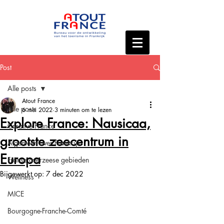
Post
Alle posts
Atout France
Alle posts
6 mei 2022
3 minuten om te lezen
Explore France: Nausicaa,
Creative France
grootste zeecentrum in
Algemeen over Frankrijk
Europa
Franse overzeese gebieden
Bijgewerkt op:
7 dec 2022
Wellness
MICE
Bourgogne-Franche-Comté