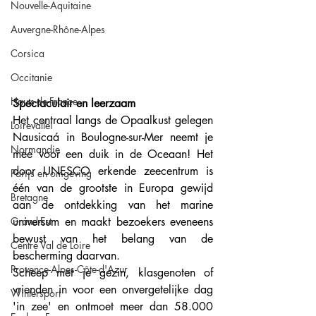
Nouvelle-Aquitaine
Auvergne-Rhône-Alpes
Corsica
Occitanie
Hauts-de-France
Spectaculair en leerzaam
Het centraal langs de Opaalkust gelegen 
Loirevallei
Nausicaá in Boulogne-sur-Mer neemt je 
Normandie
mee voor een duik in de Oceaan! Het 
door UNESCO erkende zeecentrum is 
Parijs en omgeving
één van de grootste in Europa gewijd 
Bretagne
aan de ontdekking van het marine 
universum en maakt bezoekers eveneens 
Grand-Est
bewust van het belang van de 
Centre Val de Loire
bescherming daarvan. 
Provence-Alpes-Côte-d'Azur
Scheep met je gezin, klasgenoten of 
vrienden in voor een onvergetelijke dag 
Wintersport
'in zee' en ontmoet meer dan 58.000 