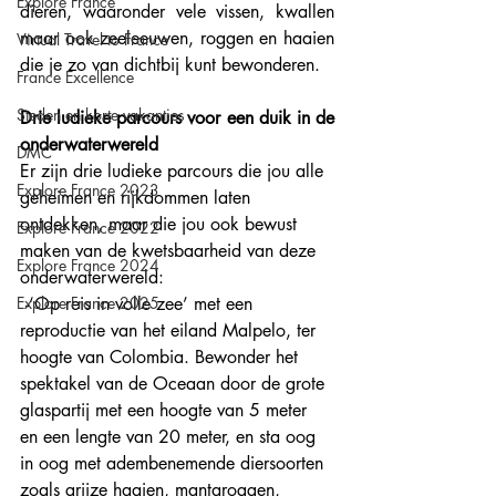
Explore France
dieren, waaronder vele vissen, kwallen 
maar ook zeeleeuwen, roggen en haaien 
Virtual Travel to France
die je zo van dichtbij kunt bewonderen. 
France Excellence
Steden en korte vakanties
Drie ludieke parcours voor een duik in de 
onderwaterwereld
DMC
Er zijn drie ludieke parcours die jou alle 
Explore France 2023
geheimen en rijkdommen laten 
ontdekken, maar die jou ook bewust 
Explore France 2022
maken van de kwetsbaarheid van deze 
Explore France 2024
onderwaterwereld: 
 -‘Op reis in volle zee’ met een 
Explore France 2025
reproductie van het eiland Malpelo, ter 
hoogte van Colombia. Bewonder het 
spektakel van de Oceaan door de grote 
glaspartij met een hoogte van 5 meter 
en een lengte van 20 meter, en sta oog 
in oog met adembenemende diersoorten 
zoals grijze haaien, mantaroggen, 