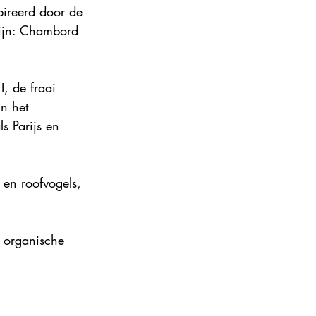
pireerd door de 
ance 2024
zijn: Chambord 
, de fraai 
n het 
s Parijs en 
 en roofvogels, 
e organische 