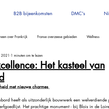
B2B bijeenkomsten
DMC's
Ni
een over Frankrijk
Franse overzeese gebieden
Wellness
r 2021
1 minuten om te lezen
elle-Aquitaine
Auvergne-Rhône-Alpes
Corsica
Occitanie
cellence: Het kasteel van
d
rijs en omgeving
Bretagne
Grand-Est
Centre Val de Loire
nheid met nieuwe charmes 
tersport
Explore France
Virtual Travel to France
France E
bord heeft als uitzonderlijk bouwwerk een welverdiende 
fgoedlijst. Het prachtige monument - bij Blois in de Loirev