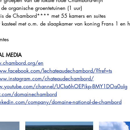
or groepen van de lokale rode Chambord-wijn
 de organische groentetuinen (1 uur)
elais de Chambord**** met 55 kamers en suites
t kasteel met o.m. de slaapkamer van koning Frans 1 en h
mtes
AL MEDIA
w.chambord.org/en
ww.facebook.com/lechateaudechambord/?fref=ts
www.instagram.com/chateaudechambord/
ww.youtube.com/channel/UCIa6hOEPikp-8MY1DOa0oIg
ter.com/domainechambord
.linkedin.com/company/domaine-national-de-chambord