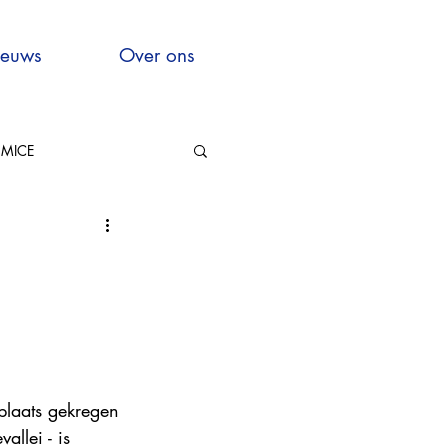
euws
Over ons
MICE
Hauts-de-France
xcellence
plaats gekregen 
allei - is 