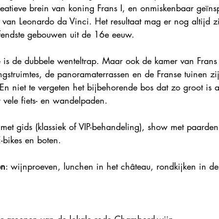
reatieve brein van koning Frans I, en onmiskenbaar geïns
Explore France 2023
Explore France 2022
Explore Fr
van Leonardo da Vinci. Het resultaat mag er nog altijd 
ffendste gebouwen uit de 16e eeuw.
e is de dubbele wenteltrap. Maar ook de kamer van Frans I
gstruimtes, de panoramaterrassen en de Franse tuinen zij
 niet te vergeten het bijbehorende bos dat zo groot is al
 vele fiets- en wandelpaden.
 met gids (klassiek of VIP-behandeling), show met paarden
E-bikes en boten.
en
: wijnproeven, lunchen in het château, rondkijken in d