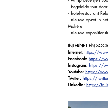
· wijnproeverijen vo
· begeleide tour door
· hotel-restaurant R
· nieuwe opzet in he
Molière
· nieuwe expositierui
INTERNET EN SOCI
Internet:
https://ww
Facebook:
https://w
Instagram:
https://
Youtube:
https://w
Twitter:
https://twit
Linkedin:
https://fr