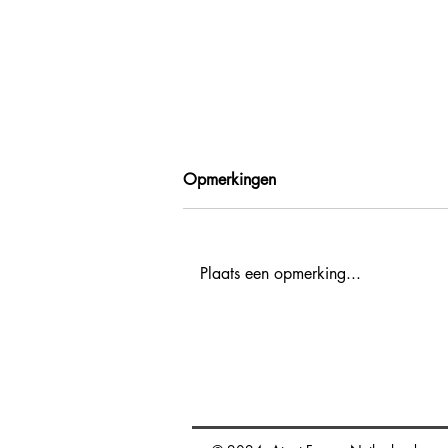
Opmerkingen
Plaats een opmerking...
France Excellence: Nice Côte
d'Azur Metropolitan
Convention and Visitors
promotion.nl@atout-france.fr
Bureau