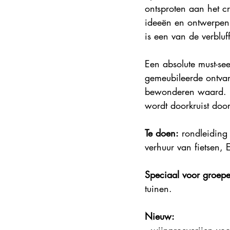
ontsproten aan het c
Steden en korte vakanties
DMC
ideeën en ontwerpen 
is een van de verblu
Explore France 2025
Een absolute must-se
gemeubileerde ontvan
bewonderen waard. En
wordt doorkruist door
Te doen:
 rondleiding
verhuur van fietsen, 
Speciaal voor groep
tuinen.
Nieuw: 