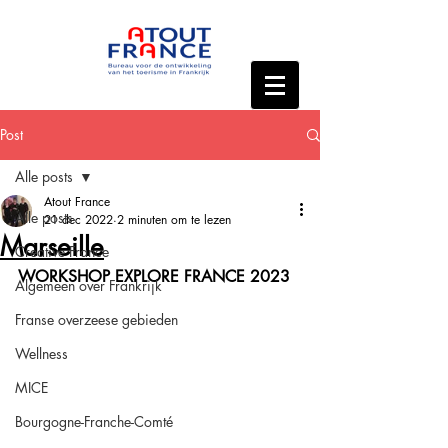
Post
Alle posts
Atout France
Alle posts
21 dec 2022
2 minuten om te lezen
Marseille
Creative France
WORKSHOP EXPLORE FRANCE 2023
Algemeen over Frankrijk
Franse overzeese gebieden
Wellness
MICE
Bourgogne-Franche-Comté