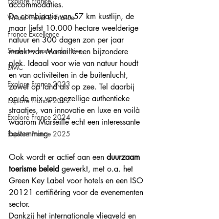
Explore France
accommodaties.  
De combinatie van 57 km kustlijn, de 
Virtual Travel to France
maar liefst 10.000 hectare weelderige 
France Excellence
natuur en 300 dagen zon per jaar 
Steden en korte vakanties
maakt van Marseille een bijzondere 
plek. Ideaal voor wie van natuur houdt 
DMC
en van activiteiten in de buitenlucht, 
Explore France 2023
zowel op land als op zee. Tel daarbij 
op de mix van gezellige authentieke 
Explore France 2022
straatjes, van innovatie en luxe en voilà 
Explore France 2024
waarom Marseille echt een interessante 
bestemming.
Explore France 2025
Ook wordt er actief aan een 
duurzaam 
toerisme beleid
 gewerkt, met o.a. het 
Green Key Label voor hotels en een ISO 
20121 certifiëring voor de evenementen 
sector. 
Dankzij het internationale vliegveld en 