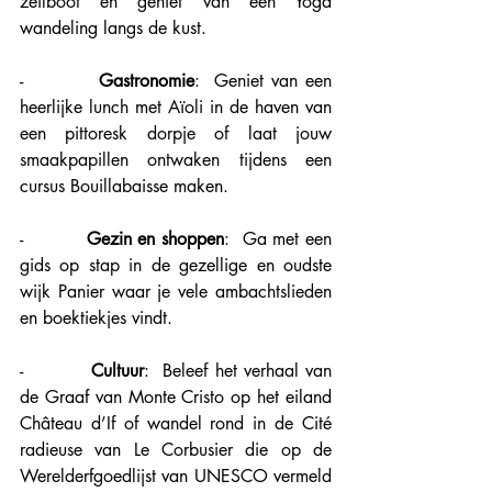
zeilboot en geniet van een Yoga 
wandeling langs de kust. 
-          
Gastronomie
:  Geniet van een 
heerlijke lunch met Aïoli in de haven van 
een pittoresk dorpje of laat jouw 
smaakpapillen ontwaken tijdens een 
cursus Bouillabaisse maken.
-          
Gezin en shoppen
:  Ga met een 
gids op stap in de gezellige en oudste 
wijk Panier waar je vele ambachtslieden 
en boektiekjes vindt. 
-          
Cultuur
:  Beleef het verhaal van 
de Graaf van Monte Cristo op het eiland 
Château d’If of wandel rond in de Cité 
radieuse van Le Corbusier die op de 
Werelderfgoedlijst van UNESCO vermeld 