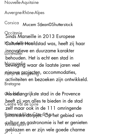
Nouvelle-Aquitaine
Auvergne-Rhône-Alpes
Corsica
Mucem StJean©Shutterstock
Occitanie
Sinds Marseille in 2013 Europese 
Hauts-de-France
Culturele Hoofdstad was, heeft zij haar 
innovatieve en duurzame karakter 
Loirevallei
behouden. Het is echt een stad in 
Normandie
beweging waar de laatste jaren veel 
nieuwe projecten, accommodaties, 
Parijs en omgeving
activiteiten en bezoeken zijn ontwikkeld. 
Bretagne
Als belangrijkste stad in de Provence 
Grand-Est
heeft zij van alles te bieden in de stad 
Centre Val de Loire
zelf maar ook in de 111 omringende 
Provence-Alpes-Côte-d'Azur
pittoreske dorpjes. Op het gebied van 
cultuur en gastronomie is het er genieten 
Wintersport
geblazen en er zijn vele goede charme 