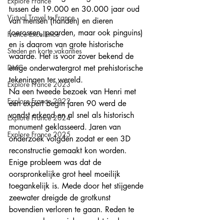
Explore France
tussen de 19.000 en 30.000 jaar oud 
Virtual Travel to France
van mensen (handen) en dieren 
(oerossen, paarden, maar ook pinguins) 
France Excellence
en is daarom van grote historische 
Steden en korte vakanties
waarde. Het is voor zover bekend de 
DMC
enige onderwatergrot met prehistorische 
tekeningen ter wereld. 
Explore France 2023
Na een tweede bezoek van Henri met 
Explore France 2022
een expert begin jaren 90 werd de 
vondst erkend en al snel als historisch 
Explore France 2024
monument geklasseerd. Jaren van 
Explore France 2025
onderzoek volgden zodat er een 3D 
reconstructie gemaakt kon worden. 
Enige probleem was dat de 
oorspronkelijke grot heel moeilijk 
toegankelijk is. Mede door het stijgende 
zeewater dreigde de grotkunst 
bovendien verloren te gaan. Reden te 