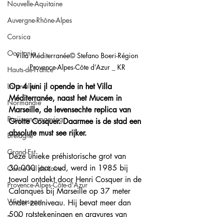
Nouvelle-Aquitaine
Auvergne-Rhône-Alpes
Corsica
Occitanie
Villa Méditerranée© Stefano Boeri-Région 
Provence-Alpes-Côte d’Azur _ KR
Hauts-de-France
Loirevallei
Op 4 juni jl opende in het Villa 
Méditerranée, naast het Mucem in 
Normandie
Marseille, de levensechte replica van 
Parijs en omgeving
Grotte Cosquer. Daarmee is de stad een 
absolute must see rijker.
Bretagne
Grand-Est
Deze unieke préhistorische grot van 
30.000 jaar oud, werd in 1985 bij 
Centre Val de Loire
toeval ontdekt door Henri Cosquer in de 
Provence-Alpes-Côte-d'Azur
Calanques bij Marseille op 37 meter 
Wintersport
onder zeeniveau. Hij bevat meer dan 
500 rotstekeningen en gravures van 