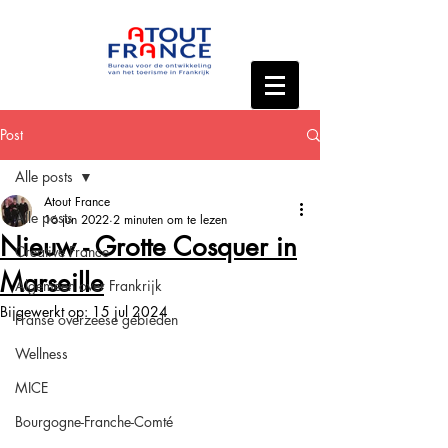
Post
Alle posts
Atout France
Alle posts
16 jun 2022
2 minuten om te lezen
Nieuw - Grotte Cosquer in
Creative France
Marseille
Algemeen over Frankrijk
Bijgewerkt op:
15 jul 2024
Franse overzeese gebieden
Wellness
MICE
Bourgogne-Franche-Comté