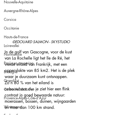
Nouvelle-Aquitaine
Auvergne-Rhône-Alpes
Corsica
Occitanie
Hauts-de-France
©EDOUARD SALMON - SKYSTUDIO
Loirevallei
In de golf van Gascogne, voor de kust 
Normandie
van La Rochelle ligt het île de Ré, het 
Parijs en omgeving
vierde eiland van Frankrijk, met een 
oppervlakte van 85 km2. Het is de plek 
Bretagne
waar je duurzaam kunt ontsnappen.
Grand-Est
Zo’n 80 % van het eiland is 
onbouwbaar dus je ziet hier een flink 
Centre Val de Loire
contrast in goed bewaarde natuur: 
Provence-Alpes-Côte-d'Azur
moerassen, bossen, duinen, wijngaarden 
Wintersport
en meer dan 100 km strand. 