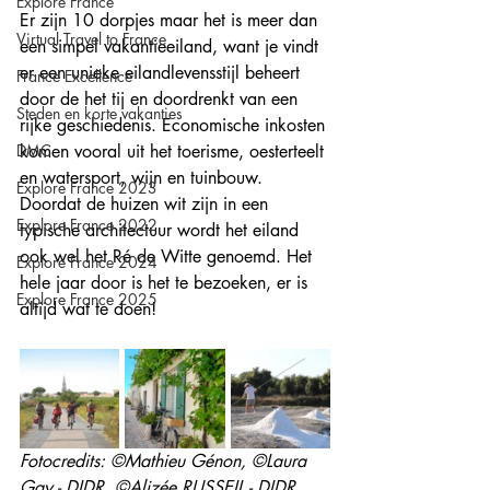
Explore France
Er zijn 10 dorpjes maar het is meer dan 
Virtual Travel to France
een simpel vakantieeiland, want je vindt 
er een unieke eilandlevensstijl beheert 
France Excellence
door de het tij en doordrenkt van een 
Steden en korte vakanties
rijke geschiedenis. Economische inkosten 
DMC
komen vooral uit het toerisme, oesterteelt 
en watersport, wijn en tuinbouw. 
Explore France 2023
Doordat de huizen wit zijn in een 
Explore France 2022
typische architectuur wordt het eiland 
ook wel het Ré de Witte genoemd. Het 
Explore France 2024
hele jaar door is het te bezoeken, er is 
Explore France 2025
altijd wat te doen!
Fotocredits: ©Mathieu Génon, ©Laura 
Gay - DIDR, ©Alizée RUSSEIL - DIDR