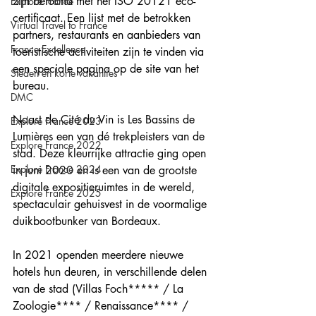
zijn beloond met het ISO 20121 eco-
Explore France
certificaat. Een lijst met de betrokken 
Virtual Travel to France
partners, restaurants en aanbieders van 
France Excellence
toeristische activiteiten zijn te vinden via 
een speciale pagina op de site van het 
Steden en korte vakanties
bureau. 
DMC
Naast de Cité du Vin is Les Bassins de 
Explore France 2023
Lumières een van dé trekpleisters van de 
Explore France 2022
stad. Deze kleurrijke attractie ging open 
Explore France 2024
in juni 2020 en is een van de grootste 
digitale expositieruimtes in de wereld, 
Explore France 2025
spectaculair gehuisvest in de voormalige 
duikbootbunker van Bordeaux. 
In 2021 openden meerdere nieuwe 
hotels hun deuren, in verschillende delen 
van de stad (Villas Foch***** / La 
Zoologie**** / Renaissance**** / 