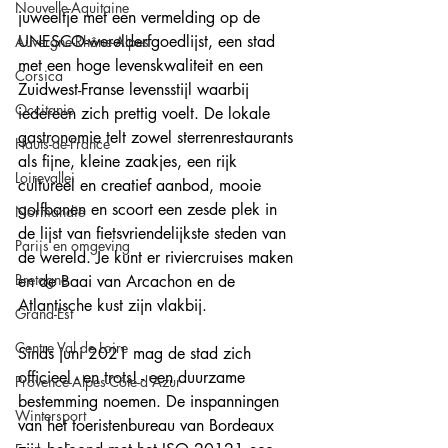
Nouvelle-Aquitaine
juweeltje met een vermelding op de 
UNESCO-werelderfgoedlijst, een stad 
Auvergne-Rhône-Alpes
met een hoge levenskwaliteit en een 
Corsica
Zuidwest-Franse levensstijl waarbij 
Occitanie
iedereen zich prettig voelt. De lokale 
gastronomie telt zowel sterrenrestaurants 
Hauts-de-France
als fijne, kleine zaakjes, een rijk 
Loirevallei
cultureel en creatief aanbod, mooie 
golfbanen en scoort een zesde plek in 
Normandie
de lijst van fietsvriendelijkste steden van 
Parijs en omgeving
de wereld. Je kunt er riviercruises maken 
Bretagne
en de Baai van Arcachon en de 
Atlantische kust zijn vlakbij.
Grand-Est
Centre Val de Loire
Sinds juni 2021 mag de stad zich 
officieel - en trots! - een duurzame 
Provence-Alpes-Côte-d'Azur
bestemming noemen. De inspanningen 
Wintersport
van het toeristenbureau van Bordeaux 