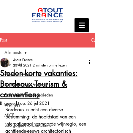
Post
Alle posts
Atout France
Alle posts
23 jul 2021
2 minuten om te lezen
Steden-korte vakanties:
Creative France
Bordeaux Tourism &
Algemeen over Frankrijk
conventions
Franse overzeese gebieden
Bijgewerkt op:
26 jul 2021
Wellness
Bordeaux is echt een diverse 
MICE
bestemming: de hoofdstad van een 
internationaal vermaarde wijnregio, een 
Bourgogne-Franche-Comté
achttiende-eeuws architectonisch 