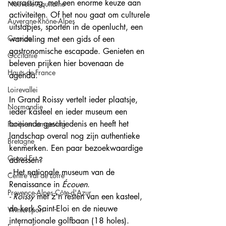
verrassing, met een enorme keuze aan 
Nouvelle-Aquitaine
activiteiten. Of het nou gaat om culturele 
Auvergne-Rhône-Alpes
uitstapjes, sporten in de openlucht, een 
Corsica
wandeling met een gids of een 
gastronomische escapade. Genieten en 
Occitanie
beleven prijken hier bovenaan de 
Hauts-de-France
agenda.
Loirevallei
In Grand Roissy vertelt ieder plaatsje, 
Normandie
ieder kasteel en ieder museum een 
boeiende geschiedenis en heeft het 
Parijs en omgeving
landschap overal nog zijn authentieke 
Bretagne
kenmerken. Een paar bezoekwaardige 
Grand-Est
adressen?
- Het nationale museum van de 
Centre Val de Loire
Renaissance in 
Écouen
.
Provence-Alpes-Côte-d'Azur
- Roissy 
met z’n resten van een kasteel, 
de kerk Saint-Eloi en de nieuwe 
Wintersport
internationale golfbaan (18 holes).