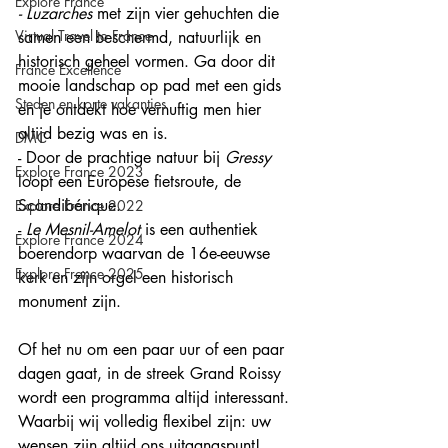
Explore France
- Luzarches
 met zijn vier gehuchten die 
Virtual Travel to France
samen een beschermd, natuurlijk en 
historisch geheel vormen. Ga door dit 
France Excellence
mooie landschap op pad met een gids 
Steden en korte vakanties
en je ontdekt hoe vernuftig men hier 
altijd bezig was en is.
DMC
- Door de prachtige natuur bij 
Gressy
Explore France 2023
loopt een Europese fietsroute, de 
Scandibérique. 
Explore France 2022
- 
Le Mesnil-Amelot
 is een authentiek 
Explore France 2024
boerendorp waarvan de 16e-eeuwse 
Explore France 2025
kerk en zijn orgel een historisch 
monument zijn.
Of het nu om een paar uur of een paar 
dagen gaat, in de streek Grand Roissy 
wordt een programma altijd interessant. 
Waarbij wij volledig flexibel zijn: uw 
wensen zijn altijd ons uitgangspunt!