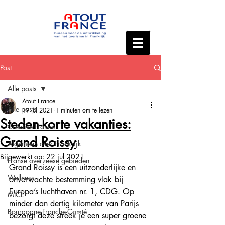
Post
Alle posts
Atout France
Alle posts
19 jul 2021
1 minuten om te lezen
Steden-korte vakanties:
Creative France
Grand Roissy
Algemeen over Frankrijk
Bijgewerkt op:
22 jul 2021
Franse overzeese gebieden
Grand Roissy is een uitzonderlijke en 
Wellness
onverwachte bestemming vlak bij 
Europa’s luchthaven nr. 1, CDG. Op 
MICE
minder dan dertig kilometer van Parijs 
Bourgogne-Franche-Comté
bezorgt deze streek je een super groene 