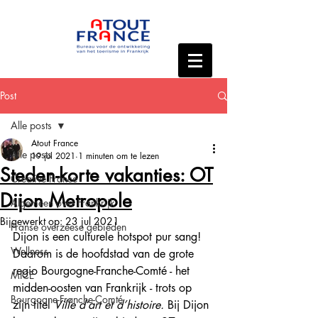
Post
Alle posts
Atout France
Alle posts
19 jul 2021
1 minuten om te lezen
Steden-korte vakanties: OT
Creative France
Dijon Metropole
Algemeen over Frankrijk
Bijgewerkt op:
23 jul 2021
Franse overzeese gebieden
Dijon is een culturele hotspot pur sang! 
Wellness
Daarom is de hoofdstad van de grote 
regio Bourgogne-Franche-Comté - het 
MICE
midden-oosten van Frankrijk - trots op 
Bourgogne-Franche-Comté
zijn titel 
Ville d’art et d’histoire.
 Bij Dijon 