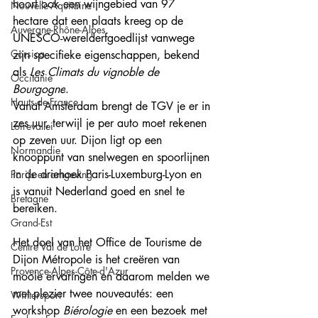
hoort ook een wijngebied van 97 
Nouvelle-Aquitaine
hectare dat een plaats kreeg op de 
Auvergne-Rhône-Alpes
UNESCO-werelderfgoedlijst vanwege 
Corsica
zijn specifieke eigenschappen, bekend 
als 
Les Climats du vignoble de 
Occitanie
Bourgogne
. 
Hauts-de-France
Vanaf Amsterdam brengt de TGV je er in 
zes uur, terwijl je per auto moet rekenen 
Loirevallei
op zeven uur. Dijon ligt op een 
Normandie
knooppunt van snelwegen en spoorlijnen 
in de driehoek Paris-Luxemburg-Lyon en 
Parijs en omgeving
is vanuit Nederland goed en snel te 
Bretagne
bereiken.
Grand-Est
Het doel van het Office de Tourisme de 
Centre Val de Loire
Dijon Métropole is het creëren van 
Provence-Alpes-Côte-d'Azur
mooie ervaringen en daarom melden we 
met plezier twee nouveautés: een 
Wintersport
workshop 
Biérologie
 en een bezoek met 