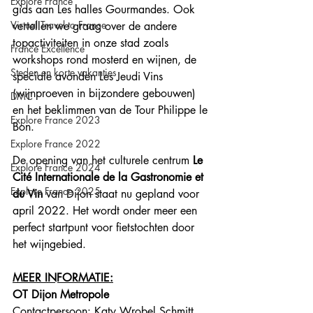
Explore France
gids aan Les halles Gourmandes. Ook 
Virtual Travel to France
vertellen we graag over de andere 
topactiviteiten in onze stad zoals 
France Excellence
workshops rond mosterd en wijnen, de 
Steden en korte vakanties
speciale avonden Les Jeudi Vins 
(wijnproeven in bijzondere gebouwen) 
DMC
en het beklimmen van de Tour Philippe le 
Explore France 2023
Bon. 
Explore France 2022
De opening van het culturele centrum 
Le 
Explore France 2024
Cité Internationale de la Gastronomie et 
Explore France 2025
du Vin
 van Dijon staat nu gepland voor 
april 2022. Het wordt onder meer een 
perfect startpunt voor fietstochten door 
het wijngebied.
MEER INFORMATIE:
OT Dijon Metropole
Contactpersoon: Katy Wrobel Schmitt