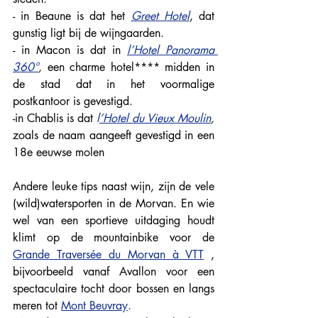
- in Beaune is dat het 
Greet Hotel
, dat 
gunstig ligt bij de wijngaarden.
- in Macon is dat in
l’Hotel Panorama 
360°
, 
een charme hotel**** midden in 
de stad dat in het voormalige 
postkantoor is gevestigd.
-in Chablis is dat
l
’Hotel du Vieux Moulin
, 
zoals de naam aangeeft gevestigd in een 
18e eeuwse molen
Andere leuke tips naast wijn, zijn de vele 
(wild)watersporten in de Morvan. En wie 
wel van een sportieve uitdaging houdt 
klimt op de mountainbike voor de 
Grande Traversée du Morvan à VTT
, 
bijvoorbeeld vanaf Avallon voor een 
spectaculaire tocht door bossen en langs 
meren tot 
Mont Beuvray
.