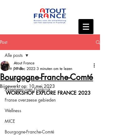
Post
Alle posts
Atout France
Alle posts
19 dec 2022
3 minuten om te lezen
Bourgogne-Franche-Comté
Creative France
Bijgewerkt op:
10 mei 2023
Algemeen over Frankrijk
WORKSHOP EXPLORE FRANCE 2023
Franse overzeese gebieden
Wellness
MICE
Bourgogne-Franche-Comté