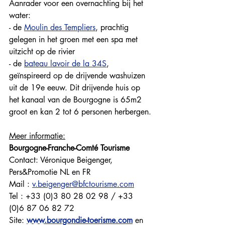
Aanrader voor een overnachting bij het 
water:
- de 
Moulin des Templiers
, prachtig 
gelegen in het groen met een spa met 
uitzicht op de rivier 
- de 
bateau lavoir de la 34S
, 
geïnspireerd op de drijvende washuizen 
uit de 19e eeuw. Dit drijvende huis op 
het kanaal van de Bourgogne is 65m2 
groot en kan 2 tot 6 personen herbergen.
Meer informatie:
Bourgogne-Franche-Comté Tourisme
Contact: Véronique Beigenger, 
Pers&Promotie NL en FR
Mail : 
v.beigenger@bfctourisme.com
Tel : +33 (0)3 80 28 02 98 / +33 
(0)6 87 06 82 72
Site: 
www.bourgondie-toerisme.com
 en 