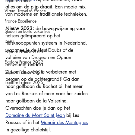
Explore France
alles om de pijp draait. Een mooie mix 
Virtual Travel to France
van moderne en traditionele technieken. 
France Excellence
Nieuw 2023:
 de bewegwijzering voor 
Steden en korte vakanties
fietsers geïnspireerd op het 
DMC
fietsknooppunten systeem in Nederland, 
waarmee je de Haut-Doubs of de 
Explore France 2023
valleien van Drugeon en Ognon 
Explore France 2022
eenvoudig ontdekt.
Zin om de swing te verbeteren met 
Explore France 2024
bergen op de achtergrond? Ga dan 
Explore France 2025
naar golfbaan du Rochat bij het meer 
van Les Rousses of meer naar het zuiden 
naar golfbaan de la Valserine.
Overnachten doe je dan op het 
Domaine du Mont Saint Jean
bij Les 
Rousses of in het 
Manoir des Montagnes
in gezellige chaletstijl. 