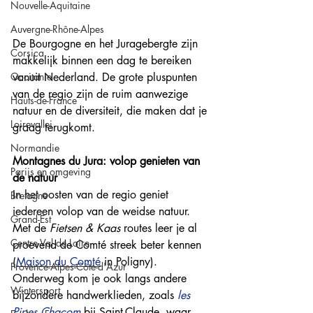
Nouvelle-Aquitaine
Auvergne-Rhône-Alpes
De Bourgogne en het Juragebergte zijn 
Corsica
makkelijk binnen een dag te bereiken 
vanuit Nederland. De grote pluspunten 
Occitanie
van de regio zijn de ruim aanwezige 
Hauts-de-France
natuur en de diversiteit, die maken dat je 
Loirevallei
graag terugkomt. 
Normandie
Montagnes du Jura: volop genieten van 
Parijs en omgeving
de natuur
In het oosten van de regio geniet 
Bretagne
iedereen volop van de weidse natuur. 
Grand-Est
Met de 
Fietsen & Kaas
 routes leer je al 
Centre Val de Loire
proevend de Comté streek beter kennen 
(
Maison du Comté
in Poligny). 
Provence-Alpes-Côte-d'Azur
Onderweg kom je ook langs andere 
Wintersport
bijzondere handwerklieden, zoals 
les 
Pipes Chacom
bij Saint-Claude, waar 