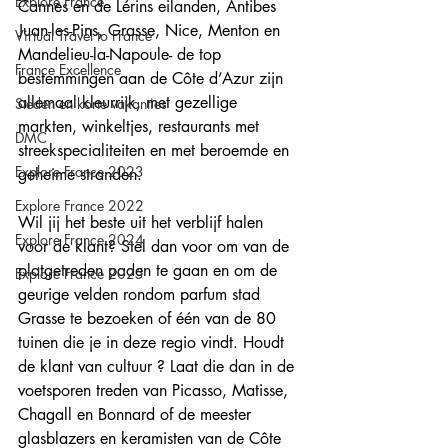
Explore France
Cannes en de Lérins eilanden, Antibes 
Juan-les-Pins, Grasse, Nice, Menton en 
Virtual Travel to France
Mandelieu-la-Napoule- de top 
France Excellence
bestemmingen aan de Côte d’Azur zijn 
allemaal kleurrijk, met gezellige 
Steden en korte vakanties
markten, winkeltjes, restaurants met 
DMC
streekspecialiteiten en met beroemde en 
Explore France 2023
geheime stranden.
Explore France 2022
Wil jij het beste uit het verblijf halen 
Explore France 2024
voor de klant? Stel dan voor om van de 
platgetreden paden te gaan en om de 
Explore France 2025
geurige velden rondom parfum stad 
Grasse te bezoeken of één van de 80 
tuinen die je in deze regio vindt. Houdt 
de klant van cultuur ? Laat die dan in de 
voetsporen treden van Picasso, Matisse, 
Chagall en Bonnard of de meester 
glasblazers en keramisten van de Côte 