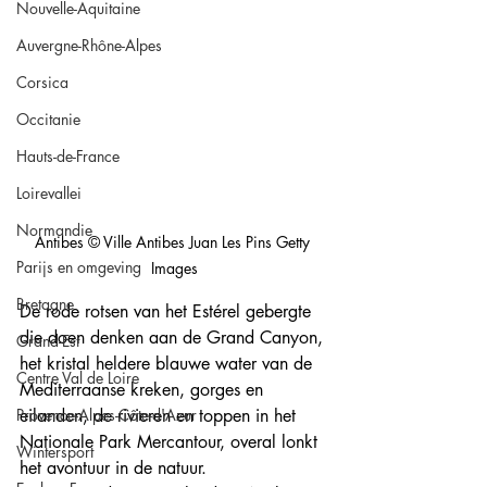
Nouvelle-Aquitaine
Auvergne-Rhône-Alpes
Corsica
Occitanie
Hauts-de-France
Loirevallei
Normandie
Antibes © Ville Antibes Juan Les Pins Getty 
Parijs en omgeving
Images
Bretagne
De rode rotsen van het Estérel gebergte 
die doen denken aan de Grand Canyon, 
Grand-Est
het kristal heldere blauwe water van de 
Centre Val de Loire
Mediterraanse kreken, gorges en 
Provence-Alpes-Côte-d'Azur
eilanden, de rivieren en toppen in het 
Nationale Park Mercantour, overal lonkt 
Wintersport
het avontuur in de natuur. 