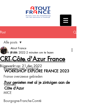
Post
Alle posts
Atout France
Alle posts
8 dec 2022
2 minuten om te lezen
CRT Côte d'Azur France
Creative France
Bijgewerkt op:
21 dec 2022
Algemeen over Frankrijk
WORKSHOP EXPLORE FRANCE 2023
Franse overzeese gebieden
Puur genieten met al je zintuigen aan de 
Wellness
Côte d’Azur
MICE
Bourgogne-Franche-Comté