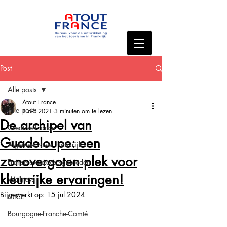
Post
Alle posts
Atout France
Alle posts
4 okt 2021
3 minuten om te lezen
De archipel van
Creative France
Guadeloupe: een
Algemeen over Frankrijk
zonovergoten plek voor
Franse overzeese gebieden
kleurrijke ervaringen!
Wellness
Bijgewerkt op:
15 jul 2024
MICE
Bourgogne-Franche-Comté