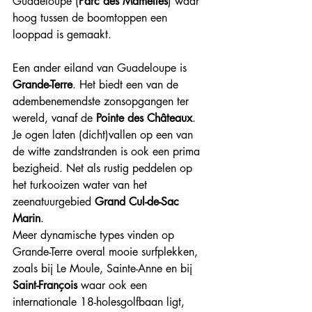
Guadeloupe (
Parc des Mamelles
) waar 
hoog tussen de boomtoppen een 
looppad is gemaakt.
Een ander eiland van Guadeloupe is 
Grande-Terre
. Het biedt een van de 
adembenemendste zonsopgangen ter 
wereld, vanaf de
 Pointe des Châteaux
. 
Je ogen laten (dicht)vallen op een van 
de witte zandstranden is ook een prima 
bezigheid. Net als rustig peddelen op 
het turkooizen water van het 
zeenatuurgebied 
Grand Cul-de-Sac 
Marin
.
Meer dynamische types vinden op 
Grande-Terre overal mooie surfplekken, 
zoals bij Le Moule, Sainte-Anne en bij 
Saint-François
 waar ook een 
internationale 18-holesgolfbaan ligt, 