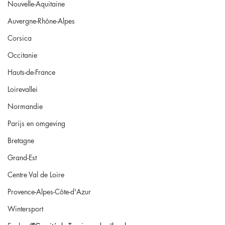
Nouvelle-Aquitaine
Auvergne-Rhône-Alpes
Corsica
Occitanie
Hauts-de-France
Loirevallei
Normandie
Parijs en omgeving
Bretagne
Grand-Est
Centre Val de Loire
Provence-Alpes-Côte-d'Azur
Wintersport