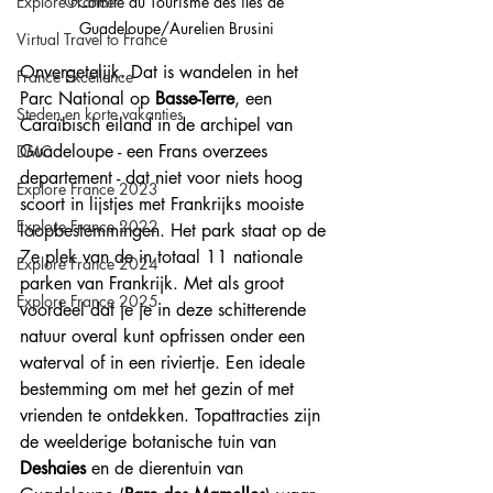
©Comité du Tourisme des îles de 
Explore France
Guadeloupe/Aurelien Brusini
Virtual Travel to France
Onvergetelijk. Dat is wandelen in het 
France Excellence
Parc National op 
Basse-Terre
, een 
Steden en korte vakanties
Caraïbisch eiland in de archipel van 
Guadeloupe - een Frans overzees 
DMC
departement - dat niet voor niets hoog 
Explore France 2023
scoort in lijstjes met Frankrijks mooiste 
Explore France 2022
loopbestemmingen. Het park staat op de 
7e plek van de in totaal 11 nationale 
Explore France 2024
parken van Frankrijk. Met als groot 
Explore France 2025
voordeel dat je je in deze schitterende 
natuur overal kunt opfrissen onder een 
waterval of in een riviertje. Een ideale 
bestemming om met het gezin of met 
vrienden te ontdekken. Topattracties zijn 
de weelderige botanische tuin van 
Deshaies
 en de dierentuin van 