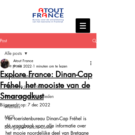
Post
Alle posts
Atout France
Alle posts
9 mei 2022
1 minuten om te lezen
Explore France: Dinan-Cap
Creative France
Fréhel, het mooiste van de
Algemeen over Frankrijk
Smaragdkust
Franse overzeese gebieden
Bijgewerkt op:
7 dec 2022
Wellness
MICE
Het toeristenbureau Dinan-Cap Fréhel is 
dé vraagbaak voor alle informatie over 
Bourgogne-Franche-Comté
het mooie noordelijke deel van Bretagne 