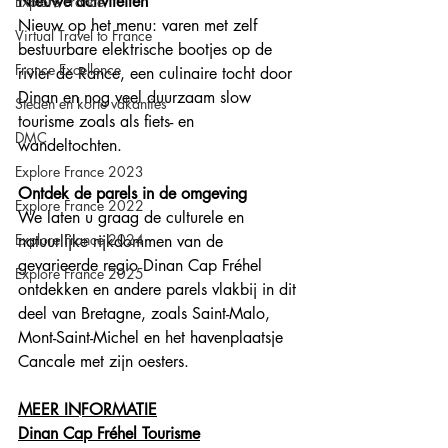
Nieuwe activiteiten 
Explore France
Nieuw op het menu: varen met zelf 
Virtual Travel to France
bestuurbare elektrische bootjes op de 
France Excellence
rivier de Rance, een culinaire tocht door 
Dinan en nog veel duurzaam slow 
Steden en korte vakanties
tourisme zoals als fiets- en 
DMC
wandeltochten. 
Explore France 2023
Ontdek de parels in de omgeving
Explore France 2022
We laten u graag de culturele en 
Explore France 2024
natuurlijke rijkdommen van de 
gevarieerde regio Dinan Cap Fréhel 
Explore France 2025
ontdekken en andere parels vlakbij in dit 
deel van Bretagne, zoals Saint-Malo, 
Mont-Saint-Michel en het havenplaatsje 
Cancale met zijn oesters.
MEER INFORMATIE
Dinan Cap Fréhel Tourisme