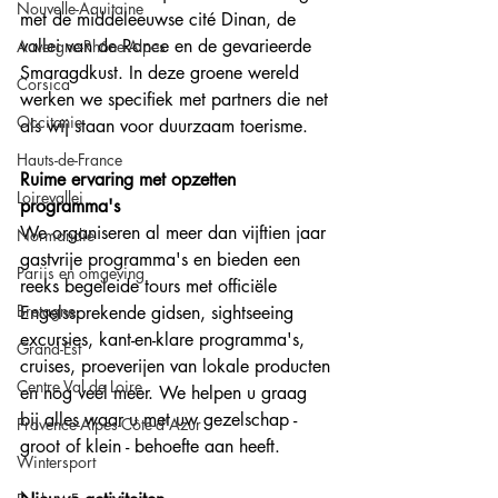
Nouvelle-Aquitaine
met de middeleeuwse cité Dinan, de 
vallei van de Rance en de gevarieerde 
Auvergne-Rhône-Alpes
Smaragdkust. In deze groene wereld 
Corsica
werken we specifiek met partners die net 
Occitanie
als wij staan voor duurzaam toerisme. 
Hauts-de-France
Ruime ervaring met opzetten 
Loirevallei
programma's 
We organiseren al meer dan vijftien jaar 
Normandie
gastvrije programma's en bieden een 
Parijs en omgeving
reeks begeleide tours met officiële 
Bretagne
Engelssprekende gidsen, sightseeing 
excursies, kant-en-klare programma's, 
Grand-Est
cruises, proeverijen van lokale producten 
Centre Val de Loire
en nog veel meer. We helpen u graag 
bij alles waar u met uw gezelschap - 
Provence-Alpes-Côte-d'Azur
groot of klein - behoefte aan heeft.
Wintersport