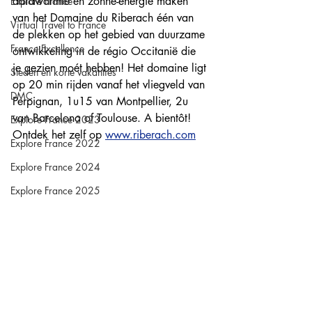
aardwarmte en zonne-energie maken 
Explore France
van het Domaine du Riberach één van 
Virtual Travel to France
de plekken op het gebied van duurzame 
France Excellence
ontwikkeling in de régio Occitanië die 
je gezien moét hebben! Het domaine ligt 
Steden en korte vakanties
op 20 min rijden vanaf het vliegveld van 
DMC
Perpignan, 1u15 van Montpellier, 2u 
van Barcelona of Toulouse. A bientôt! ​
Explore France 2023
Ontdek het zelf op 
www.riberach.com
Explore France 2022
Explore France 2024
Explore France 2025