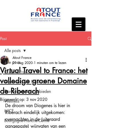
Post
Alle posts
Atout France
Alle posts
21 aug 2020
1 minuten om te lezen
Virtual Travel to France: het
Creative France
volledige groene Domaine
Algemeen over Frankrijk
de Riberach
Franse overzeese gebieden
Bijgewerkt op:
3 nov 2020
Wellness
De droom van Diogenes is hier in 
MICE
Riberach eindelijk uitgekomen: 
overnachten in de (uiteraard 
Bourgogne-Franche-Comté
aangepaste) wijnvaten van een 