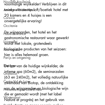
Nouvelle-Aquitaine
voormalige wijnkelder! Verblijven in dit 
unieke vier-sterren loft/boetiek hotel met 
Auvergne-Rhône-Alpes
20 kamers en 4 huisjes is een 
Corsica
onvergetelijke ervaring! 
Occitanie
De wijngaarden, het hotel en het 
Hauts-de-France
gastronomische restaurant waar gewerkt 
Loirevallei
wordt met lokale, grotendeels 
biologische producten van het seizoen: 
Normandie
hier is alles helemaal groen.
Parijs en omgeving
Bretagne
De bar van de huidige wijnkelder, de 
intieme spa (60m2), de seminarzalen 
Grand-Est
(63 en 240m2), het volledig natuurlijke 
Centre Val de Loire
zwembad van Biotop, de ontdekking 
van de wijngaarden en biologische wijn 
Provence-Alpes-Côte-d'Azur
die er gemaakt wordt (met het label 
Wintersport
Nature et progrès) en het gebruik van 