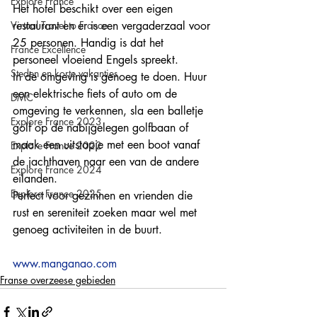
Explore France
Het hotel beschikt over een eigen 
restaurant en er is een vergaderzaal voor 
Virtual Travel to France
25 personen. Handig is dat het 
France Excellence
personeel vloeiend Engels spreekt. 
Steden en korte vakanties
In de omgeving is genoeg te doen. Huur 
een elektrische fiets of auto om de 
DMC
omgeving te verkennen, sla een balletje 
Explore France 2023
golf op de nabijgelegen golfbaan of 
maak een uitstapje met een boot vanaf 
Explore France 2022
de jachthaven naar een van de andere 
Explore France 2024
eilanden. 
Explore France 2025
Perfect voor gezinnen en vrienden die 
rust en sereniteit zoeken maar wel met 
genoeg activiteiten in de buurt. 
www.manganao.com
Franse overzeese gebieden