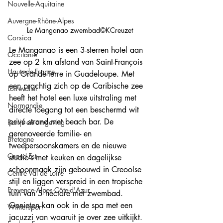
Nouvelle-Aquitaine
Auvergne-Rhône-Alpes
Le Manganao zwembad©KCreuzet
Corsica
Le Manganao is een 3-sterren hotel aan 
Occitanie
zee op 2 km afstand van Saint-François 
Hauts-de-France
op Grande-Terre in Guadeloupe. Met 
een prachtig zich op de Caribische zee 
Loirevallei
heeft het hotel een luxe uitstraling met 
Normandie
directe toegang tot een beschermd wit 
privé strand met beach bar. De 
Parijs en omgeving
gerenoveerde familie- en 
Bretagne
tweepersoonskamers en de nieuwe 
Grand-Est
studio’s met keuken en dagelijkse 
schoonmaak zijn gebouwd in Creoolse 
Centre Val de Loire
stijl en liggen verspreid in een tropische 
Provence-Alpes-Côte-d'Azur
tuin van 5 hectare met zwembad. 
Genieten kan ook in de spa met een 
Wintersport
jacuzzi van waaruit je over zee uitkijkt. 