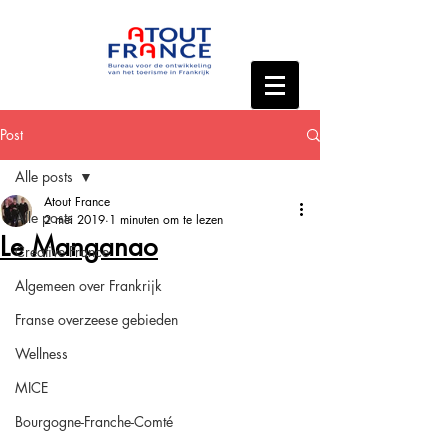
Post
Alle posts
Atout France
Alle posts
2 mei 2019
1 minuten om te lezen
Le Manganao
Creative France
Algemeen over Frankrijk
Franse overzeese gebieden
Wellness
MICE
Bourgogne-Franche-Comté