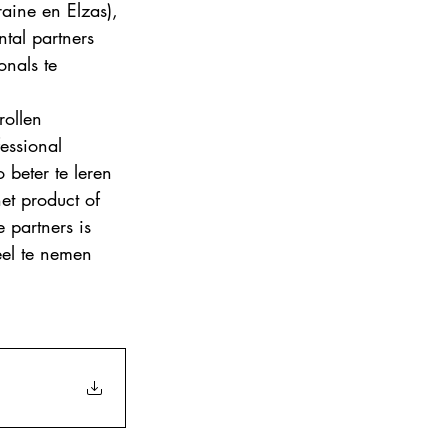
ine en Elzas), 
ance 2024
tal partners 
nals te 
ollen 
essional 
 beter te leren 
t product of 
partners is 
el te nemen 