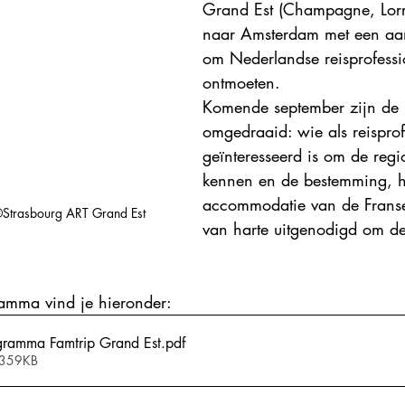
Grand Est (Champagne, Lorra
Explore France 2023
Explore France 2022
Explore Fr
naar Amsterdam met een aan
om Nederlandse reisprofessio
ontmoeten. 
Komende september zijn de r
omgedraaid: wie als reisprof
geïnteresseerd is om de regio
kennen en de bestemming, he
accommodatie van de Franse 
©Strasbourg ART Grand Est
van harte uitgenodigd om de
amma vind je hieronder:
gramma Famtrip Grand Est
.pdf
 359KB