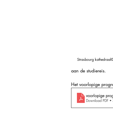
Steden en korte vakanties
DMC
Explore France 2025
Strasbourg kathedraal
aan de studiereis. 
Het voorlopige progr
voorlopige pro
Download PDF •