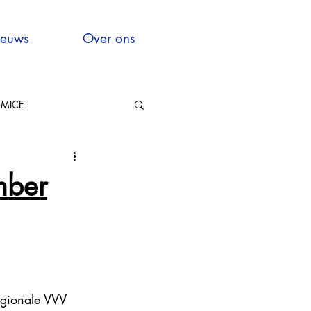
euws
Over ons
MICE
Hauts-de-France
mber
xcellence
egionale VVV 