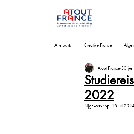
Alle posts
Creative France
Algem
Atout France
30 ju
Bourgogne-Franche-Comté
Nouv
Studierei
2022
Loirevallei
Normandie
Pa
Bijgewerkt op:
15 jul 202
Provence-Alpes-Côte-d'Azur
Win