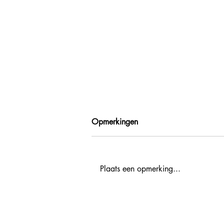
Opmerkingen
Plaats een opmerking...
Netwerkevent Grand Est in
Amsterdam op 12 april 2022