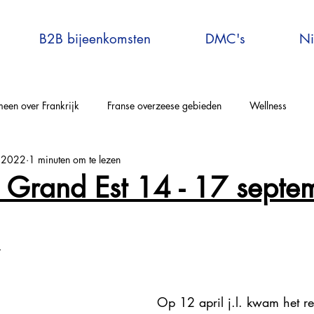
B2B bijeenkomsten
DMC's
Ni
een over Frankrijk
Franse overzeese gebieden
Wellness
n 2022
1 minuten om te lezen
elle-Aquitaine
Auvergne-Rhône-Alpes
Corsica
Occitanie
s Grand Est 14 - 17 septe
rijs en omgeving
Bretagne
Grand-Est
Centre Val de Loire
4
tersport
Explore France
Virtual Travel to France
France E
Op 12 april j.l. kwam het r