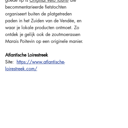
goede tip is 
Original Vélo Tour®
 die 
becommentarieerde fietstochten 
organiseert buiten de platgetreden 
paden in het Zuiden van de Vendée, en 
waar je lokale producten ontmoet. Zo 
ontdek je gelijk ook de zoutmoerassen 
Marais Poitevin op een originele manier. 
Atlantische Loirestreek
Site:  
https://www.atlantische-
loirestreek.com/