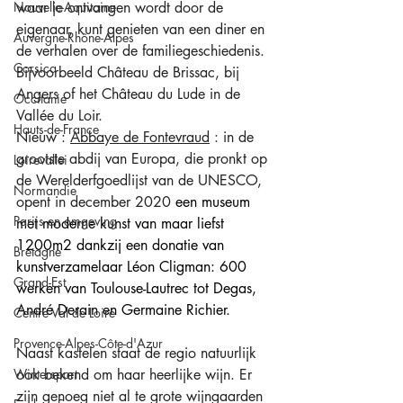
Nouvelle-Aquitaine
waar je ontvangen wordt door de 
eigenaar, kunt genieten van een diner en 
Auvergne-Rhône-Alpes
de verhalen over de familiegeschiedenis. 
Corsica
Bijvoorbeeld Château de Brissac, bij 
Angers of het Château du Lude in de 
Occitanie
Vallée du Loir. 
Hauts-de-France
Nieuw : 
Abbaye de Fontevraud
 : in de 
grootste abdij van Europa, die pronkt op 
Loirevallei
de Werelderfgoedlijst van de UNESCO, 
Normandie
opent in december 2020 
een museum 
Parijs en omgeving
met moderne kunst van maar liefst 
1200m2 dankzij een donatie van 
Bretagne
kunstverzamelaar Léon Cligman: 600 
Grand-Est
werken van Toulouse-Lautrec tot Degas, 
André Derain en Germaine Richier. 
Centre Val de Loire
Provence-Alpes-Côte-d'Azur
Naast kastelen staat de regio natuurlijk 
Wintersport
ook bekend om haar heerlijke wijn. Er 
zijn genoeg niet al te grote wijngaarden 