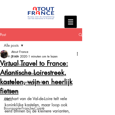
Post
Alle posts
Atout France
Alle posts
3 nov 2020
1 minuten om te lezen
Virtual Travel to France:
Creative France
Atlantische Loirestreek,
Algemeen over Frankrijk
kastelen, wijn en heerlijk
Franse overzeese gebieden
fietsen
Wellness
Het hart van de Val-de-Loire telt vele 
MICE
koninklijke kastelen, maar loop ook 
Bourgogne-Franche-Comté
eens binnen bij de kleinere varianten, 