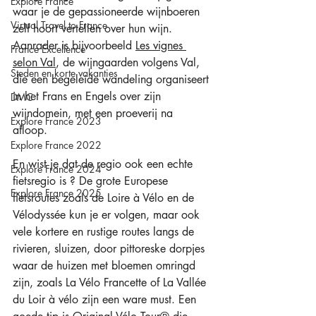
Explore France
waar je de gepassioneerde wijnboeren 
Virtual Travel to France
zelf hoort vertellen over hun wijn. 
Aanrader is bijvoorbeeld 
Les vignes 
France Excellence
selon Val
, de wijngaarden volgens Val, 
Steden en korte vakanties
die een begeleide wandeling organiseert 
in het Frans en Engels over zijn 
DMC
wijndomein, met een proeverij na 
Explore France 2023
afloop. 
Explore France 2022
En wist je dat de regio ook een echte 
Explore France 2024
fietsregio is ? De grote Europese 
Explore France 2025
fietsroutes zoals de Loire à Vélo en de 
Vélodyssée kun je er volgen, maar ook 
vele kortere en rustige routes langs de 
rivieren, sluizen, door pittoreske dorpjes 
waar de huizen met bloemen omringd 
zijn, zoals La Vélo Francette of La Vallée 
du Loir à vélo zijn een ware must. Een 