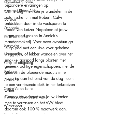
Nouvelle-Aquitaine
bijzondere ervaringen op. 
Auvergne-Rhône-Alpes
Om te beginnen kun je wandelen in de 
botanische tuin met Robert, Calvi 
Corsica
ontdekken door in de voetsporen te 
Occitanie
treden van keizer Napoleon of jouw 
eigen mand maken in Annick’s 
Hauts-de-France
mandenmakerij. Voor meer avontuur ga 
Loirevallei
je op pad met een 4x4 over geheime 
Normandie
weggetjes, of lekker wandelen over het 
smokkellaarspad langs planten met 
Parijs en omgeving
geneeskrachtige eigenschappen, met de 
Bretagne
geur van de bloeiende maquis in je 
neus. En aan het eind van de dag neem 
Grand-Est
je een verfrissende duik in het turkooizen 
Centre Val de Loire
water. 
Genoeg ervaringen om jouw klanten 
Provence-Alpes-Côte-d'Azur
mee te verrassen en het VVV biedt 
Wintersport
daarom ook 100 % maatwerk aan. 