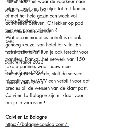
Explore France
Het is maar net waar de voorkeur naar 
uitgaat, met zijn tweetjes tot rust komen 
Virtual Travel to France
of met het hele gezin een week vol 
France Excellence
activiteiten beleven. Of lekker op pad 
met een groep vrienden ?
Steden en korte vakanties
Wat accommodaties betreft is er ook 
DMC
genoeg keuze, van hotel tot villa. En 
Explore France 2023
naast activiteiten kun je ook terecht voor 
transfers. Dankzij het netwerk van 150 
Explore France 2022
lokale partners waar nauw mee 
Explore France 2024
samengewerkt worde, stelt de service 
réceptif van het VVV een verblijf voor dat 
Explore France 2025
precies bij de wensen van de klant past. 
Calvi en La Balagne zijn er klaar voor 
om je te verrassen ! 
Calvi en La Balagne
https://balagne-corsica.com/