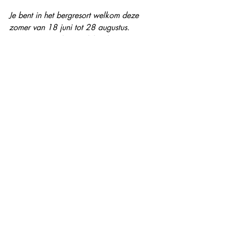
Je bent in het bergresort welkom deze 
zomer van 18 juni tot 28 augustus. 
Geniet er van de wandelpaden, 
mountainbikeroutes of fietsroutes om de 
omgeving te leren kennen. De skiliften 
zijn open om je naar de meren, de 
gletsjer, het bos en de alpenweides te 
brengen.
Voor de sportieve vakantieganger en 
gezinnen met kinderen worden diverse 
activiteiten georganiseerd, variërend van 
wandelen, klimmen, downhill cycling en 
via ferrata....
Maar in het dorp zelf is er ook genoeg 
te beleven zoals tubing, paardrijden, 
paragliden, een ritje op de 4 seizoenen 
alpine coaster, zwemmen, golfen of 
biken in het bike park. 