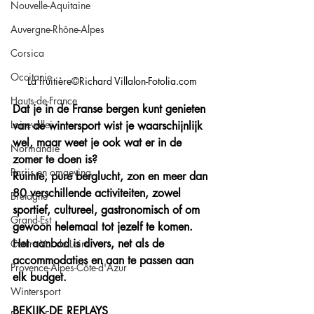
Nouvelle-Aquitaine
Auvergne-Rhône-Alpes
Corsica
Occitanie
La fruitière©Richard Villalon-Fotolia.com
Hauts-de-France
Dat je in de Franse bergen kunt genieten 
Loirevallei
van de wintersport wist je waarschijnlijk 
wel, maar weet je ook wat er in de 
Normandie
zomer te doen is? 
Parijs en omgeving
Ruimte, pure berglucht, zon en meer dan 
80 verschillende activiteiten, zowel 
Bretagne
sportief, cultureel, gastronomisch of om 
Grand-Est
gewoon helemaal tot jezelf te komen.
Het aanbod is divers, net als de 
Centre Val de Loire
accommodaties en aan te passen aan 
Provence-Alpes-Côte-d'Azur
elk budget. 
Wintersport
BEKIJK DE REPLAYS