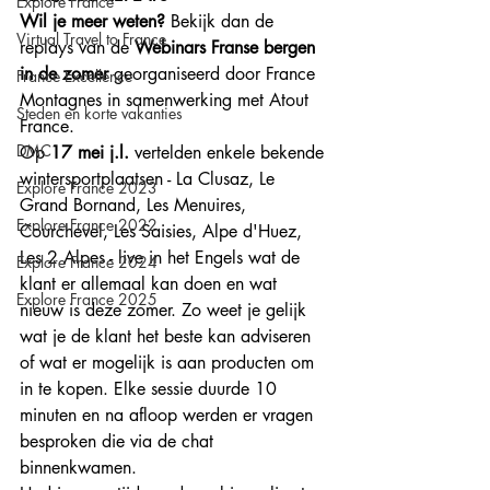
Explore France
Wil je meer weten?
 Bekijk dan de 
Virtual Travel to France
replays van de 
Webinars Franse bergen 
in de zomer
 georganiseerd door France 
France Excellence
Montagnes in samenwerking met Atout 
Steden en korte vakanties
France. 
DMC
Op 
17 mei j.l. 
vertelden enkele bekende 
wintersportplaatsen - La Clusaz, Le 
Explore France 2023
Grand Bornand, Les Menuires, 
Explore France 2022
Courchevel, Les Saisies, Alpe d'Huez, 
Les 2 Alpes - live in het Engels wat de 
Explore France 2024
klant er allemaal kan doen en wat 
Explore France 2025
nieuw is deze zomer. Zo weet je gelijk 
wat je de klant het beste kan adviseren 
of wat er mogelijk is aan producten om 
in te kopen. Elke sessie duurde 10 
minuten en na afloop werden er vragen 
besproken die via de chat 
binnenkwamen. 