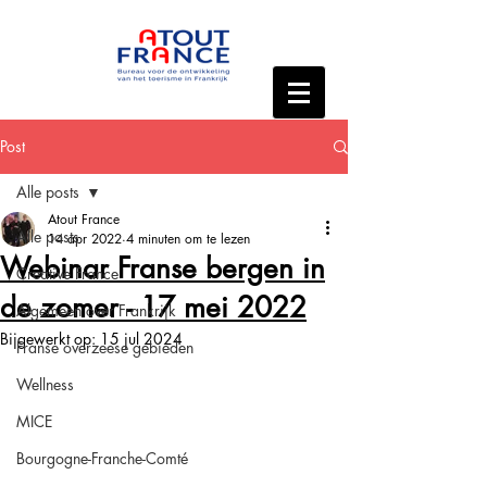
Post
Alle posts
Atout France
Alle posts
14 apr 2022
4 minuten om te lezen
Webinar Franse bergen in
Creative France
de zomer - 17 mei 2022
Algemeen over Frankrijk
Bijgewerkt op:
15 jul 2024
Franse overzeese gebieden
Wellness
MICE
Bourgogne-Franche-Comté