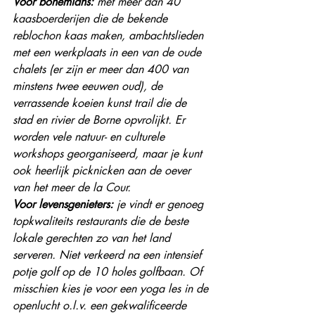
Voor bohemians:
 met meer dan 40 
kaasboerderijen die de bekende 
reblochon kaas maken, ambachtslieden 
met een werkplaats in een van de oude 
chalets (er zijn er meer dan 400 van 
minstens twee eeuwen oud), de 
verrassende koeien kunst trail die de 
stad en rivier de Borne opvrolijkt. Er 
worden vele natuur- en culturele 
workshops georganiseerd, maar je kunt 
ook heerlijk picknicken aan de oever 
van het meer de la Cour. 
Voor levensgenieters:
 je vindt er genoeg 
topkwaliteits restaurants die de beste 
lokale gerechten zo van het land 
serveren. Niet verkeerd na een intensief 
potje golf op de 10 holes golfbaan. Of 
misschien kies je voor een yoga les in de 
openlucht o.l.v. een gekwalificeerde 