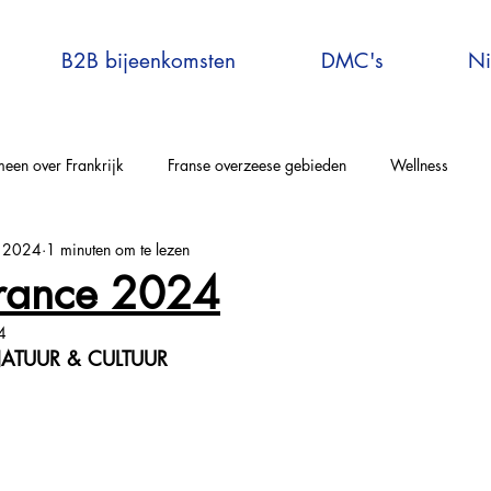
B2B bijeenkomsten
DMC's
Ni
een over Frankrijk
Franse overzeese gebieden
Wellness
b 2024
1 minuten om te lezen
elle-Aquitaine
Auvergne-Rhône-Alpes
Corsica
Occitanie
France 2024
4
rijs en omgeving
Bretagne
Grand-Est
Centre Val de Loire
ATUUR & CULTUUR
tersport
Explore France
Virtual Travel to France
France E