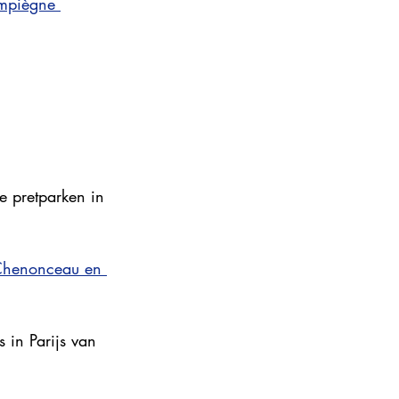
ompiègne 
re pretparken in 
Chenonceau en 
s in Parijs van 