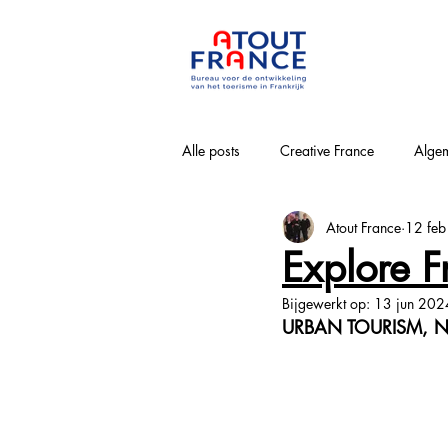
Alle posts
Creative France
Algem
Atout France
12 fe
Bourgogne-Franche-Comté
Nouv
Explore 
Bijgewerkt op:
13 jun 202
Loirevallei
Normandie
Pa
URBAN TOURISM, N
Provence-Alpes-Côte-d'Azur
Win