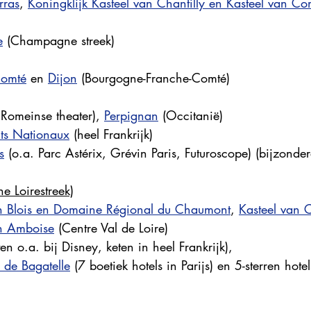
rras
, 
Koningklijk Kasteel van Chantilly en Kasteel van C
e
 (Champagne streek)
Comté
 en 
Dijon
 (Bourgogne-Franche-Comté) 
 Romeinse theater), 
Perpignan
 (Occitanië)
ts Nationaux
 (heel Frankrijk)
s
 (o.a. Parc Astérix, Grévin Paris, Futuroscope) (bijzonde
he Loirestreek)
an Blois en Domaine Régional du Chaumont
, 
Kasteel van 
an Amboise
 (Centre Val de Loire)
ten o.a. bij Disney, keten in heel Frankrijk),
 de Bagatelle
 (7 boetiek hotels in Parijs) en 5-sterren hotel