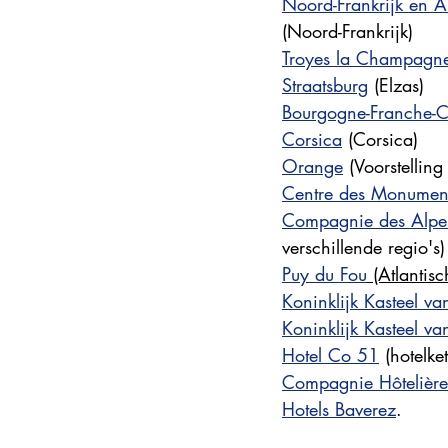
Noord-Frankrijk en A
(Noord-Frankrijk)
Troyes la Champagn
Straatsburg
 (Elzas)
Bourgogne-Franche-
Corsica
 (Corsica)
Orange
 (Voorstelling
Centre des Monumen
Compagnie des Alpe
verschillende regio's)
Puy du Fou
 (Atlantisc
Koninklijk Kasteel v
Koninklijk Kasteel v
Hotel Co 51
 (hotelke
Compagnie Hôtelière
Hotels Baverez
.