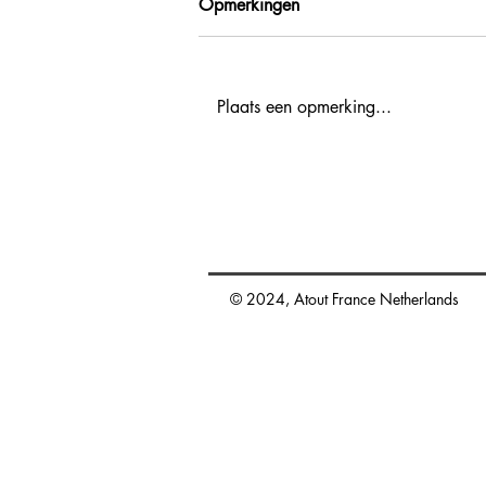
Opmerkingen
Plaats een opmerking...
Agenda activiteiten voor
reisprofessionals 2027
promotion.nl@atout-france.fr
© 2024, Atout France Netherlands