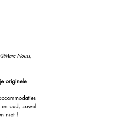
ance 2024
an©Marc Nouss, 
e originele 
e accommodaties 
g en oud, zowel 
n niet !