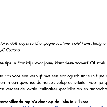
Explore France 2023
Explore France 2022
Explore Fr
 Doire, ©AL Troyes La Champagne Tourisme, Hotel Pams Perpign
 JC Coutand
e tips in Frankrijk voor jouw klant deze zomer? Of zoek j
te tips voor een verblijf met een ecologisch tintje in fijn
ten in een gevarieerde natuur, volop activiteiten voor jon
. En vergeet de lokale (culinaire) specialiteiten en ambachte
 verschillende regio's door op de links te klikken: