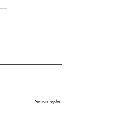
SIUM CHAMPAGNE, een
usief designadres midden
en de wijngaarden
Mentions légales