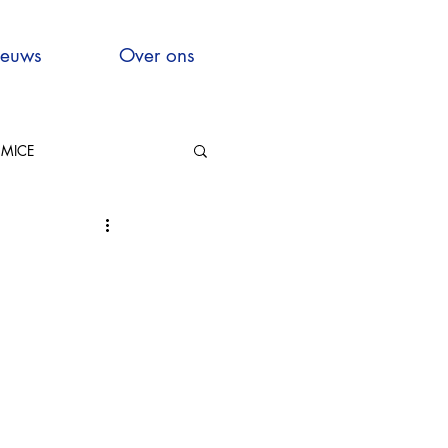
euws
Over ons
MICE
Hauts-de-France
xcellence