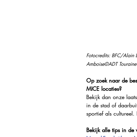
Steden en korte vakanties
DMC
Explore France 2025
Fotocredits: BFC/Alain
Amboise©ADT Touraine
Op zoek naar de best
MICE locaties?
Bekijk dan onze laats
in de stad of daarbui
sportief als cultureel
Bekijk alle tips in de